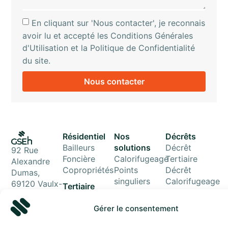
En cliquant sur 'Nous contacter', je reconnais
avoir lu et accepté les Conditions Générales
d'Utilisation et la Politique de Confidentialité
du site.
Nous contacter
Résidentiel
Nos
Décrêts
Bailleurs
solutions
Décrêt
92 Rue
Foncière
Calorifugeage
Tertiaire
Alexandre
Copropriétés
Points
Décrêt
Dumas,
singuliers
Calorifugeage
69120 Vaulx-
Tertiaire
GTB
en-Velin
Administrations
Plancher bas
04 51 08 59
Commerces
Gérer le consentement
Combles
85
Santé
Rééquilibrage