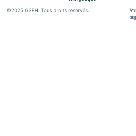
©2025 GSEH. Tous droits réservés.
Po
Me
con
lé