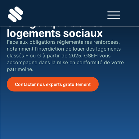
Optimisez la
contenu
principal
performance
énergétique de vos
logements sociaux
Face aux obligations réglementaires renforcées,
notamment l’interdiction de louer des logements
classés F ou G à partir de 2025, GSEH vous
accompagne dans la mise en conformité de votre
patrimoine.
Contacter nos experts gratuitement