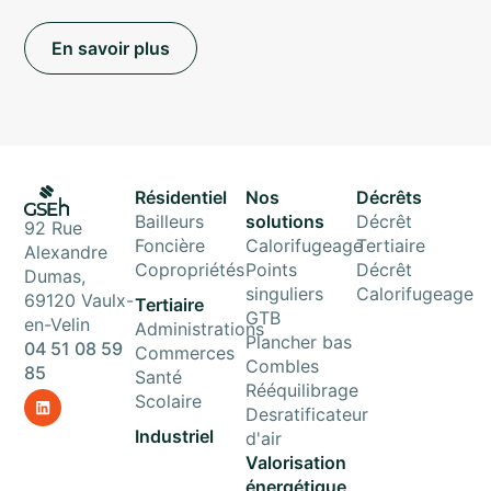
En savoir plus
Résidentiel
Nos
Décrêts
Bailleurs
solutions
Décrêt
92 Rue
Foncière
Calorifugeage
Tertiaire
Alexandre
Copropriétés
Points
Décrêt
Dumas,
singuliers
Calorifugeage
69120 Vaulx-
Tertiaire
GTB
en-Velin
Administrations
Plancher bas
04 51 08 59
Commerces
Combles
85
Santé
Rééquilibrage
Scolaire
Desratificateur
Industriel
d'air
Valorisation
énergétique