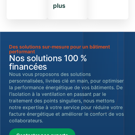
plus
Des solutions sur-mesure pour un bâtiment
performant
Nos solutions 100 %
financées
Nous vous proposons des solutions
personnalisées, livrées clé en main, pour o
ptimiser
la performance énergétique de vos bâtiments. De
l’isolation à la ventilation en passant par le
traitement des points singuliers, nous mettons
notre expertise à votre service pour réduire votre
facture énergétique et améliorer le confort de vos
collaborateurs.