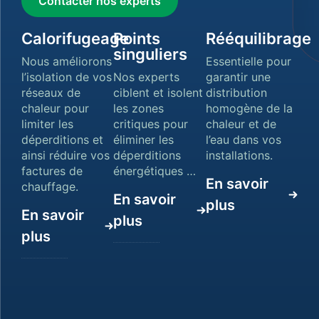
Contacter nos experts
Calorifugeage
Points
Rééquilibrage
singuliers
Nous améliorons
Essentielle pour
l’isolation de vos
Nos experts
garantir une
réseaux de
ciblent et isolent
distribution
chaleur pour
les zones
homogène de la
limiter les
critiques pour
chaleur et de
déperditions et
éliminer les
l’eau dans vos
ainsi réduire vos
déperditions
installations.
factures de
énergétiques …
En savoir
chauffage.
En savoir
plus
En savoir
plus
plus