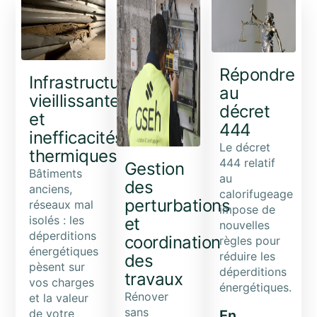
Répondre
Infrastructures
au
vieillissantes
décret
et
444
inefficacités
Le décret
thermiques
444 relatif
Gestion
Bâtiments
au
des
anciens,
calorifugeage
perturbations
réseaux mal
impose de
isolés : les
et
nouvelles
déperditions
coordination
règles pour
énergétiques
réduire les
des
pèsent sur
déperditions
travaux
vos charges
énergétiques.
Rénover
et la valeur
sans
de votre
En