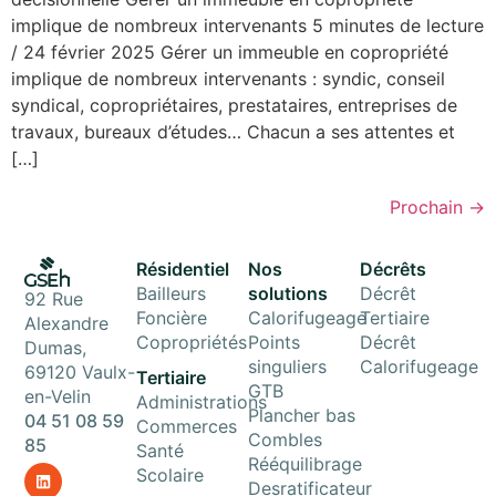
implique de nombreux intervenants 5 minutes de lecture
/ 24 février 2025 Gérer un immeuble en copropriété
implique de nombreux intervenants : syndic, conseil
syndical, copropriétaires, prestataires, entreprises de
travaux, bureaux d’études… Chacun a ses attentes et
[…]
Prochain
→
Résidentiel
Nos
Décrêts
Bailleurs
solutions
Décrêt
92 Rue
Foncière
Calorifugeage
Tertiaire
Alexandre
Copropriétés
Points
Décrêt
Dumas,
singuliers
Calorifugeage
69120 Vaulx-
Tertiaire
GTB
en-Velin
Administrations
Plancher bas
04 51 08 59
Commerces
Combles
85
Santé
Rééquilibrage
Scolaire
Desratificateur