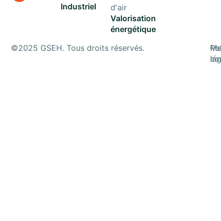
Industriel
d'air
Valorisation
énergétique
©2025 GSEH. Tous droits réservés.
Po
Me
con
lé